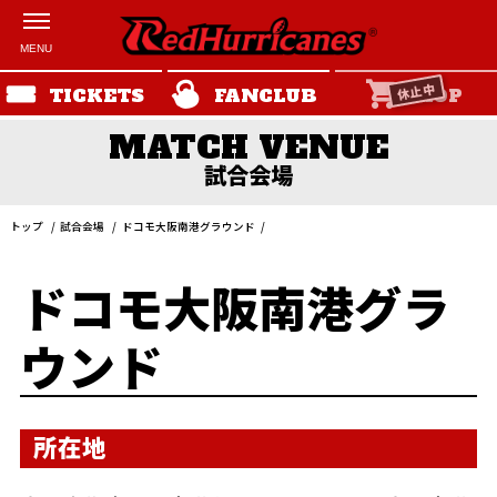
休止中
TICKETS
FANCLUB
SHOP
試合会場
トップ
試合会場
ドコモ大阪南港グラウンド
ドコモ大阪南港グラ
ウンド
所在地