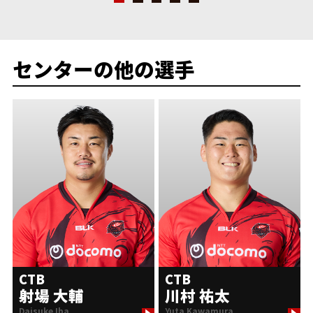
センターの他の選手
CTB
CTB
射場 大輔
川村 祐太
Daisuke Iba
Yuta Kawamura