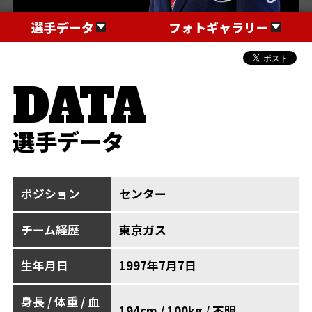
選手データ
フォトギャラリー
選手データ
ポジション
センター
チーム経歴
東京ガス
生年月日
1997年7月7日
身長 / 体重 / 血
194cm / 100kg / 不明