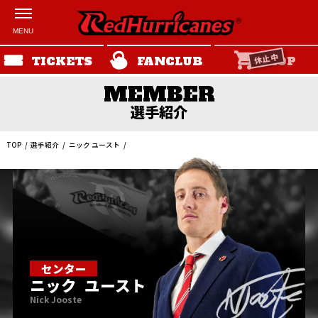
休止中
TICKETS
FANCLUB
SHOP
選手紹介
TOP
選手紹介
ニック ユースト
センター
ニック
ユースト
Nick Jooste