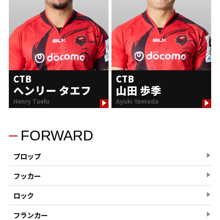
CTB
CTB
ヘンリー タエフ
山田 歩季
Henry Taefu
Ayuki Yamada
FORWARD
プロップ
フッカー
ロック
フランカー