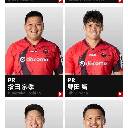
PR
PR
指田 宗孝
野田 響
Munetaka Sashida
Hibiki Noda