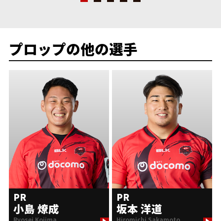
プロップの他の選手
PR
PR
小島 燎成
坂本 洋道
Ryosei Kojima
Hiromichi Sakamoto