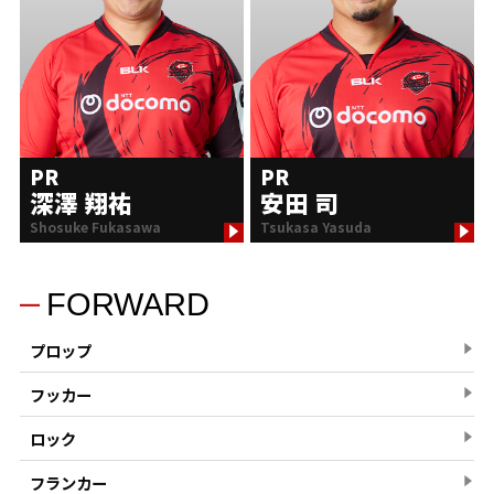
PR
PR
深澤 翔祐
安田 司
Shosuke Fukasawa
Tsukasa Yasuda
FORWARD
プロップ
フッカー
ロック
フランカー