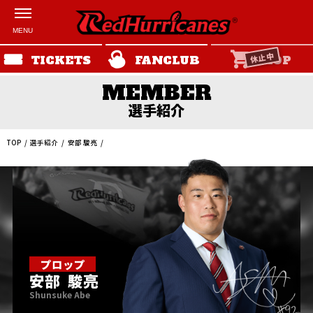
休止中
TICKETS
FANCLUB
SHOP
選手紹介
TOP
選手紹介
安部 駿亮
プロップ
安部
駿亮
Shunsuke Abe