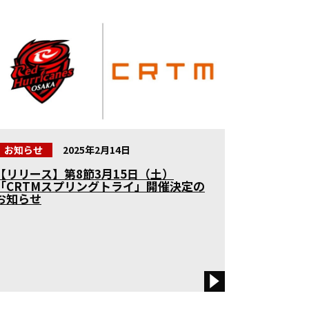
お知らせ
2025年2月14日
【リリース】第8節3月15日（土）
全ての記事
「CRTMスプリングトライ」開催決定の
お知らせ
試合情報
社会貢献活
アカデミー