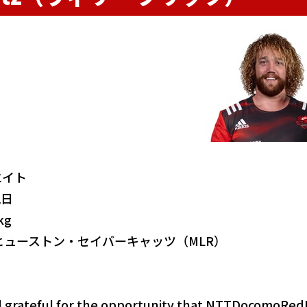
エイト
1日
kg
ヒューストン・セイバーキャッツ（MLR）
nd grateful for the opportunity that NTTDocomoRe