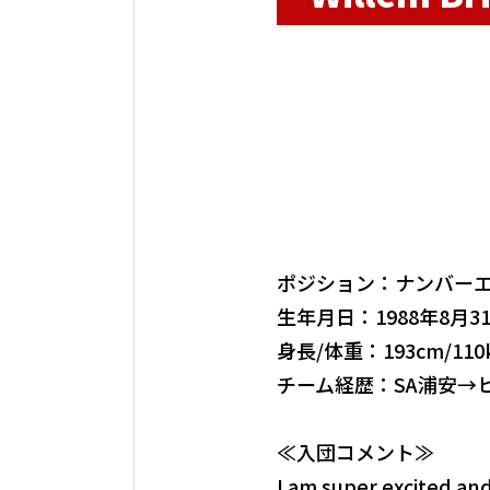
ポジション：ナンバー
生年月日：1988年8月3
身長/体重：193cm/110
チーム経歴：SA浦安→
≪入団コメント≫
I am super excited a