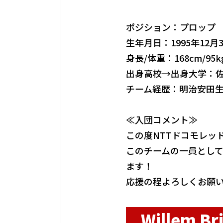
ポジション：プロップ
生年月日：1995年12月
身長/体重：168cm/95k
出身高校→出身大学：
チーム経歴：明治安田
≪入団コメント≫
この度NTTドコモレッ
このチームの一員とし
ます！
応援の程よろしくお願
Willem 