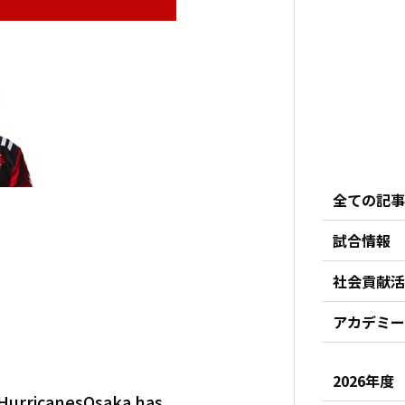
全ての記事
試合情報
社会貢献活
アカデミー
2026年度
dHurricanesOsaka has