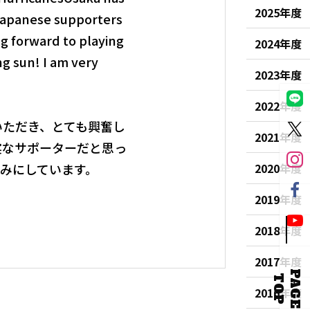
2025年度
 Japanese supporters
ng forward to playing
2024年度
ng sun! I am very
2023年度
2022年度
いただき、とても興奮し
2021年度
実なサポーターだと思っ
みにしています。
2020年度
2019年度
2018年度
2017年度
P
A
G
E
O
T
P
2016年度