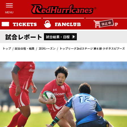
休止中
TICKETS
FANCLUB
SHOP
試合レポート
試合結果・日程
トップ
試合日程・結果
2014シーズン
トップリーグ2ndステージ 第６節 クボタスピアーズ