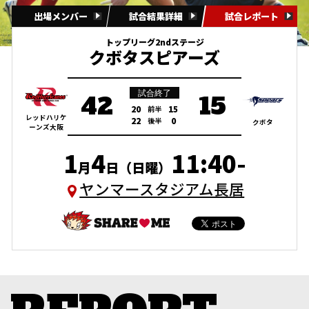
出場メンバー
試合結果詳細
試合レポート
トップリーグ2ndステージ
クボタスピアーズ
試合終了
42
15
20
15
前半
レッドハリケ
22
0
後半
クボタ
ーンズ大阪
1
4
11:40-
月
日（日曜）
ヤンマースタジアム長居