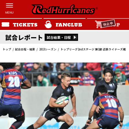
休止中
TICKETS
FANCLUB
SHOP
試合レポート
試合結果・日程
トップ
試合日程・結果
2013シーズン
トップリーグ2ndステージ 第1節 近鉄ライナーズ戦