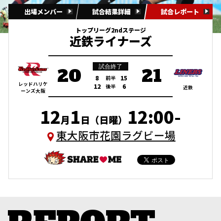
出場メンバー
試合結果詳細
試合レポート
トップリーグ2ndステージ
近鉄ライナーズ
試合終了
20
21
8
15
前半
レッドハリケ
12
6
後半
近鉄
ーンズ大阪
12
1
12:00-
月
日（日曜）
東大阪市花園ラグビー場