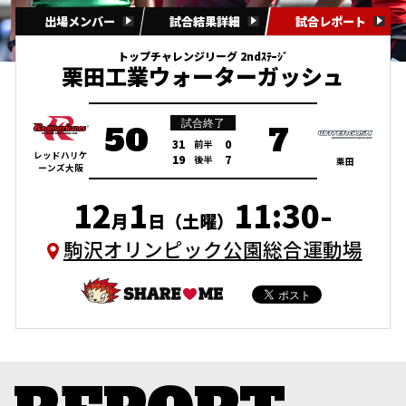
出場メンバー
試合結果詳細
試合レポート
トップチャレンジリーグ 2ndｽﾃｰｼﾞ
栗田工業ウォーターガッシュ
試合終了
50
7
31
0
前半
レッドハリケ
19
7
後半
栗田
ーンズ大阪
12
1
11:30-
月
日（土曜）
駒沢オリンピック公園総合運動場