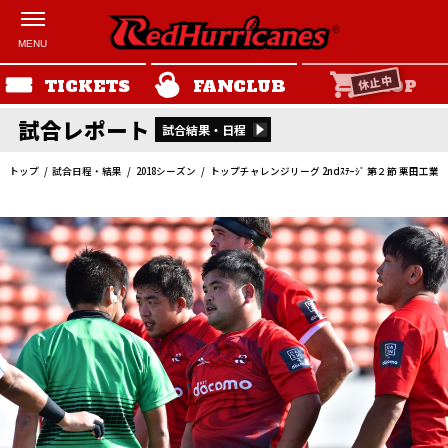
休止中
TICKETS
FANCLUB
SHOP
試合レポート
試合結果・日程
トップ
試合日程・結果
2018シーズン
トップチャレンジリーグ 2ndｽﾃｰｼﾞ 第２節 栗田工