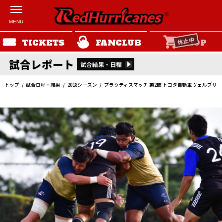
休止中
TICKETS
FANCLUB
SHOP
試合レポート
試合結果・日程
トップ
試合日程・結果
2018シーズン
プラクティスマッチ 第2節 トヨタ自動車ヴェルブリ