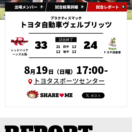
出場メンバー
試合結果詳細
試合レポート
プラクティスマッチ
トヨタ自動車ヴェルブリッツ
試合終了
33
24
21
12
前半
レッドハリケ
12
12
後半
トヨタ自動車
ーンズ大阪
8
19
17:00-
月
日（日曜）
トヨタスポーツセンター