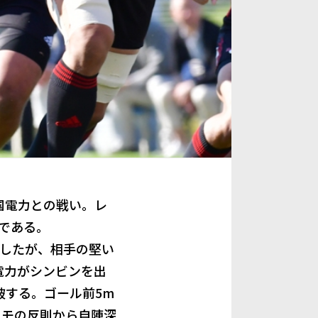
国電力との戦い。レ
である。
待したが、相手の堅い
電力がシンビンを出
破する。ゴール前5m
コモの反則から自陣深