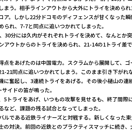
しまう。相手ラインアウトから大外にトライを決められ
コア。しかし22分ドコモのディフェンスが甘くなった瞬
められ、7-7と同点に追いつかれてしまった。
が、30分には久内がそれぞれトライを決めて、なんとか
ンアウトからのトライを決められ、21-14の1トライ差
得点をあげたのは中国電力。スクラムから展開して、ゴ
21-21同点に追いつかれてしまう。このまま引き下がれ
機に奮起し、3連続トライをあげる。その後小樋山の連
ノーサイドの笛が鳴った。
、5トライをあげ、いつもの攻撃を見せるも、終了間際
るなど、課題の残る試合となってしまった。
バルである近鉄ライナーズと対戦する。新しくなった東
士の対決。前回の近鉄とのプラクティスマッチに続き、