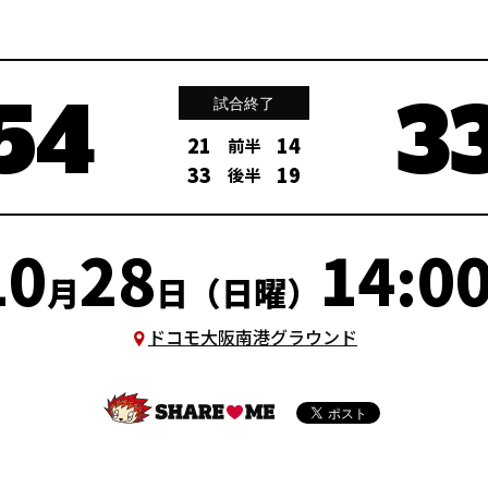
54
3
試合終了
21
14
前半
33
19
後半
10
28
14:00
月
日（日曜）
ドコモ大阪南港グラウンド