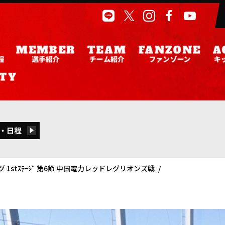
程
選手紹介
チーム紹介
ファンゾーン
キ
・日程
1stｽﾃｰｼﾞ 第6節 中国電力レッドレグリオンズ戦