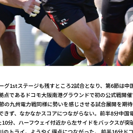
ーグ1stステージも残すところ2試合となり、第6節は中
拠点であるドコモ大阪南港グラウンドで初の公式戦開催
前節の九州電力戦同様に勢いを感じさせる試合展開を期
できず、なかなかスコアにつながらない。前半8分中国
た10分、ハーフウェイ付近から左サイドをバックスが突
川のトライ。ようやく得点につながった。 前半16分ド