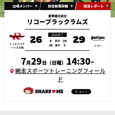
出場メンバー
試合結果詳細
試合レポート
夏季強化試合
リコーブラックラムズ
試合終了
26
29
0
24
前半
レッドハリケ
26
5
後半
リコー
ーンズ大阪
7
29
14:30-
月
日（日曜）
網走スポーツトレーニングフィール
ド