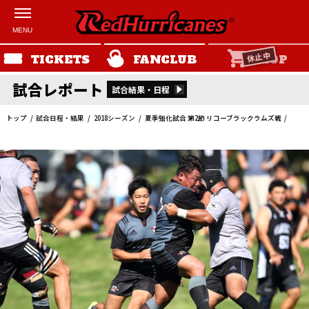
休止中
TICKETS
FANCLUB
SHOP
試合レポート
試合結果・日程
トップ
試合日程・結果
2018シーズン
夏季強化試合 第2節 リコーブラックラムズ戦