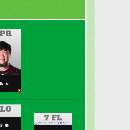
 PR
島
大
 LO
7 FL
谷
肇