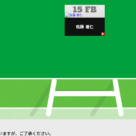
15 FB
佐藤
善仁
いますが、ご了承ください。