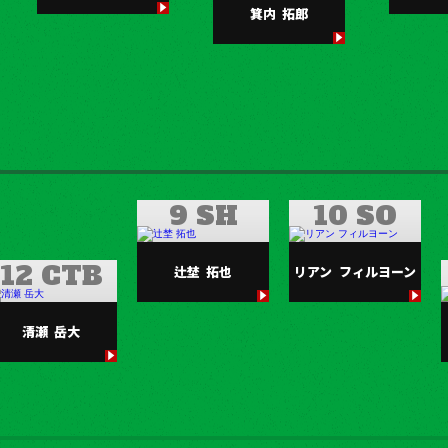
箕内
拓郎
9 SH
10 SO
12 CTB
辻埜
拓也
リアン
フィルヨーン
清瀬
岳大