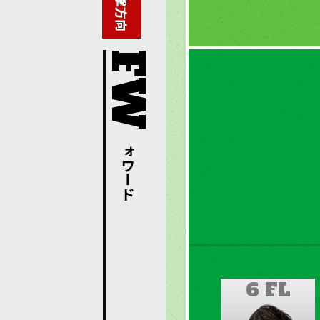
攻撃方向
フォワード
6 FL