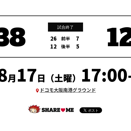
38
1
試合終了
26
7
前半
12
5
後半
8
17
17:00
月
日（土曜）
ドコモ大阪南港グラウンド