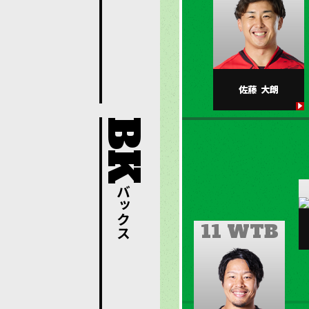
佐藤
大朗
バックス
11 WTB