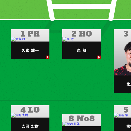
1 PR
2 HO
3
久富
雄一
泉
敬
北
4 LO
5
8 No8
吉岡
宏樹
熊