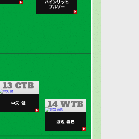
ハインリッヒ
ブルソー
13 CTB
14 WTB
中矢
健
渡辺
義己