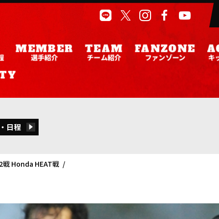
程
選手紹介
チーム紹介
ファンゾーン
キ
・日程
 Honda HEAT戦