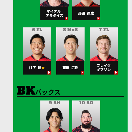
マイケル
藤田
達成
アラダイス
6 FL
8 No8
7 FL
ブレイク
杉下
暢
花田
広樹
ギブソン
バックス
9 SH
10 SO