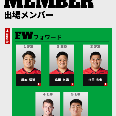
出場メンバー
攻撃方向
フォワード
1 PR
2 HO
3 PR
坂本
洋道
島田
久満
指田
宗孝
4 LO
5 LO