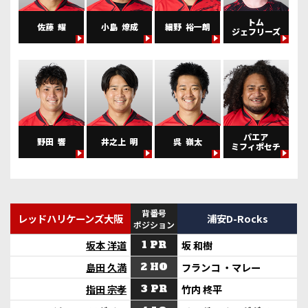
トム
佐藤
耀
小島
燎成
細野
裕一朗
ジェフリーズ
パエア
野田
響
井之上
明
呉
嶺太
ミフィポセチ
背番号
レッドハリケーンズ大阪
浦安D-Rocks
ポジション
坂本 洋道
1 PR
坂 和樹
島田 久満
2 HO
フランコ ・マレー
指田 宗孝
3 PR
竹内 柊平