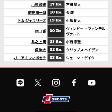
小島 燎成
17 Re.
石田 楽人
細野 裕一朗
18 Re.
金 廉
トム ジェフリーズ
19 Re.
小島 佑太
ヴィンピー ・ファンデル
野田 響
20 Re.
ヴァルト
井之上 明
21 Re.
小西 泰聖
呉 嶺太
22 Re.
クリップス ヘイデン
パエア ミフィポセチ
23 Re.
シェーン ・ゲイツ