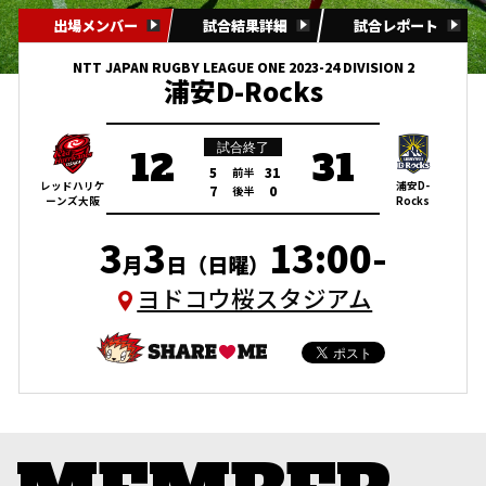
出場メンバー
試合結果詳細
試合レポート
NTT JAPAN RUGBY LEAGUE ONE 2023-24 DIVISION 2
浦安D-Rocks
試合終了
12
31
5
31
前半
レッドハリケ
浦安D-
7
0
後半
ーンズ大阪
Rocks
3
3
13:00-
月
日（日曜）
ヨドコウ桜スタジアム