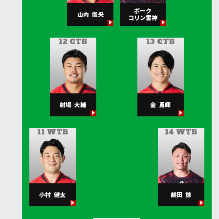
ボーク
山内
俊央
コリン雷神
12 CTB
13 CTB
射場
大輔
金
勇輝
11 WTB
14 WTB
小村
健太
鶴田
諒