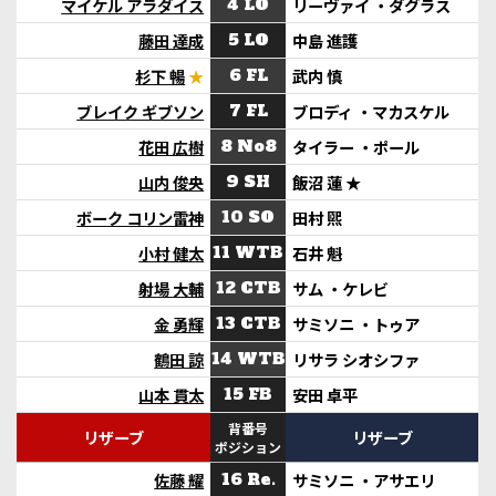
マイケル アラダイス
4 LO
リーヴァイ ・ダグラス
藤田 達成
5 LO
中島 進護
杉下 暢
★
6 FL
武内 慎
ブレイク ギブソン
7 FL
ブロディ ・マカスケル
花田 広樹
8 No8
タイラー ・ポール
山内 俊央
9 SH
飯沼 蓮
★
ボーク コリン雷神
10 SO
田村 煕
小村 健太
11 WTB
石井 魁
射場 大輔
12 CTB
サム ・ケレビ
金 勇輝
13 CTB
サミソニ ・トゥア
鶴田 諒
14 WTB
リサラ シオシファ
山本 貫太
15 FB
安田 卓平
背番号
リザーブ
リザーブ
ポジション
佐藤 耀
16 Re.
サミソニ ・アサエリ