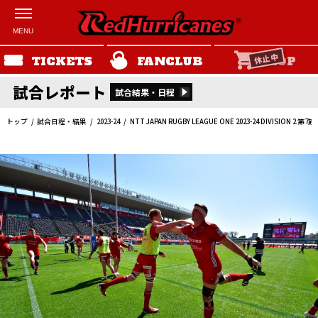
休止中
TICKETS
FANCLUB
SHOP
試合レポート
試合結果・日程
トップ
試合日程・結果
2023-24
NTT JAPAN RUGBY LEAGUE ONE 2023-24 DIVISION 2 第7