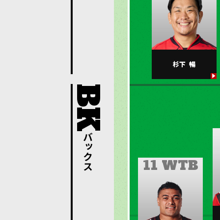
杉下
暢
バックス
11 WTB