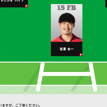
トニシオ
バイフ
15 FB
吉澤
太一
いますが、ご了承ください。