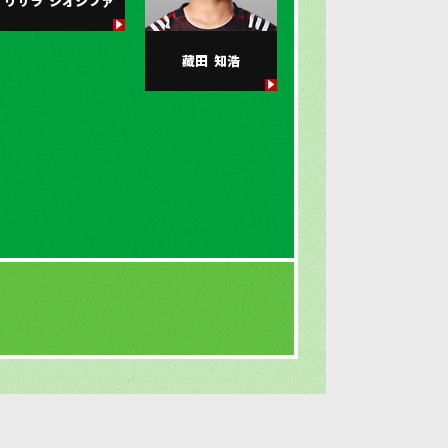
リサラ
シオシファ
藏田
知浩