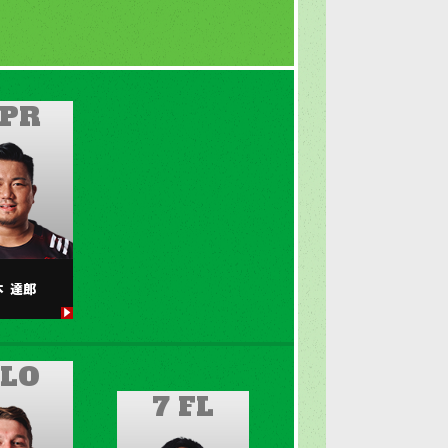
 PR
本
達郎
 LO
7 FL