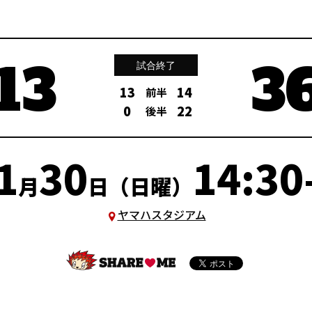
13
3
試合終了
13
14
前半
0
22
後半
1
30
14:30
月
日（日曜）
ヤマハスタジアム