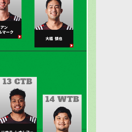
ルアン
ルマーク
大椙
慎也
13 CTB
14 WTB