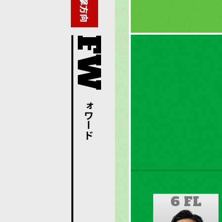
攻撃方向
フォワード
6 FL