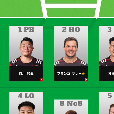
1 PR
2 HO
3
西川
和眞
フランコ
マレー
杉
4 LO
5
8 No8