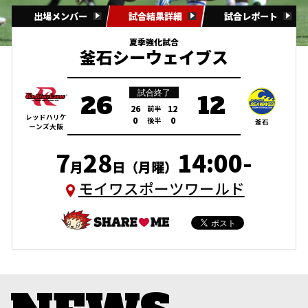
出場メンバー
試合結果詳細
試合レポート
夏季強化試合
釜石シーウェイブス
試合終了
26
12
26
12
前半
レッドハリケ
0
0
後半
釜石
ーンズ大阪
7
28
14:00-
月
日（月曜）
モイワスポーツワールド