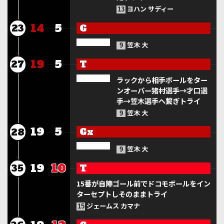
ヨハン サディー
13
14
5
G
23
笠木 大
9
19
5
T
27
ラックから相手ボールをター
ンオーバー猪村選手→才口選
手→笠木選手へ繋ぎトライ
笠木 大
9
19
5
Gx
28
笠木 大
9
19
10
T
35
15番が自陣ゴール前でドコモボールをイン
ターセプトしそのままトライ
ジェームス カマナ
15