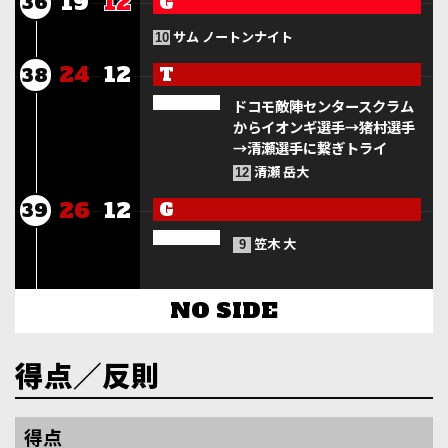
19
12
G
36
サム ノートンナイト
10
24
12
T
38
ドコモ敵陣センタースクラム
からイオンギ選手→猪村選手
→清瀬選手に繋ぎトライ
清瀬 岳大
12
26
12
G
39
笠木 大
9
NO SIDE
得点／反則
得点