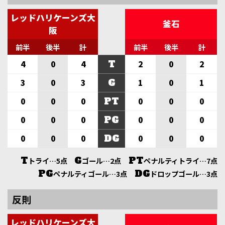
レッドハリケーンズ大
釜石
阪
前半
後半
計
前半
後半
計
T
4
0
4
2
0
2
G
3
0
3
1
0
1
PT
0
0
0
0
0
0
PG
0
0
0
0
0
0
DG
0
0
0
0
0
0
T
G
PT
トライ…5点
ゴール…2点
ペナルティトライ…7点
PG
DG
ペナルティゴール…3点
ドロップゴール…3点
反則
レッドハリケーンズ大