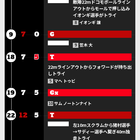
敵陣22mドコモボールライン
アウトからモールで押し込み
イオンギ選手がトライ
イオンギ 譲
8
7
0
G
9
笠木 大
9
7
5
T
18
22mラインアウトからフォワードが持ち出
しトライ
マヘ トゥビ
5
7
5
Gx
19
サム ノートンナイト
10
12
5
T
22
左10mスクラムから猪村選手
→サディー選手へ繋ぎ40m独
走トライ