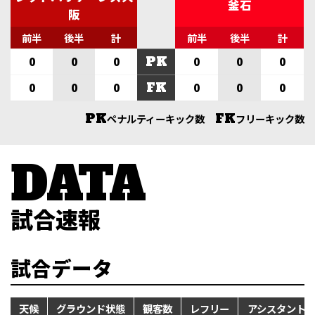
釜石
阪
前半
後半
計
前半
後半
計
PK
0
0
0
0
0
0
FK
0
0
0
0
0
0
PK
FK
ペナルティーキック数
フリーキック数
試合速報
試合データ
天候
グラウンド状態
観客数
レフリー
アシスタント