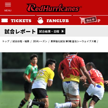
休止中
TICKETS
FANCLUB
SHOP
試合レポート
試合結果・日程
トップ
試合日程・結果
2014シーズン
夏季強化試合 第3戦 釜石シーウェイブス戦