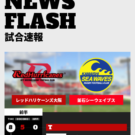
試合速報
レッドハリケーンズ大阪
釜石シーウェイブス
前半
5
0
T
8