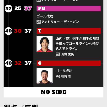
25
37
PG
37
ゴール成功
アンドリュー ・ディーガン
23
30
37
T
40
山内（俊）選手が相手の隙間
を縫ってゴールラインへ飛び
込んでトライ。
山内 俊央
21
32
37
G
40
ゴール成功
川向 瑛
10
NO SIDE