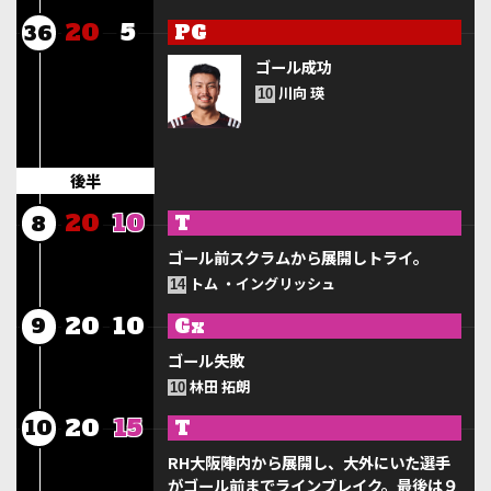
20
5
PG
36
ゴール成功
川向 瑛
10
後半
20
10
T
8
ゴール前スクラムから展開しトライ。
トム ・イングリッシュ
14
20
10
Gx
9
ゴール失敗
林田 拓朗
10
20
15
T
10
RH大阪陣内から展開し、大外にいた選手
がゴール前までラインブレイク。最後は９