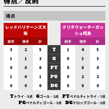
得点／反則
得点
レッドハリケーンズ大
クリタウォーターガッ
阪
シュ昭島
前半
後半
計
前半
後半
計
T
3
2
5
1
4
5
G
1
1
2
0
3
3
PT
0
0
0
0
0
0
PG
1
0
1
0
2
2
DG
0
0
0
0
0
0
T
G
PT
トライ…5点
ゴール…2点
ペナルティトライ…7点
PG
DG
ペナルティゴール…3点
ドロップゴール…3点