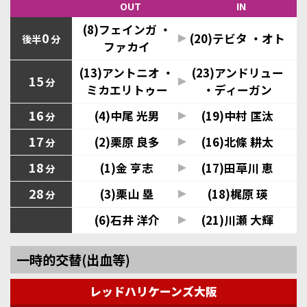
OUT
IN
(8)フェインガ ・
0
(20)テビタ ・オト
後半
分
ファカイ
(13)アントニオ ・
(23)アンドリュー
15
分
ミカエリトゥー
・ディーガン
16
(4)中尾 光男
(19)中村 匡汰
分
17
(2)栗原 良多
(16)北條 耕太
分
18
(1)金 亨志
(17)田草川 恵
分
28
(3)栗山 塁
(18)梶原 瑛
分
(6)石井 洋介
(21)川瀬 大輝
一時的交替(出血等)
レッドハリケーンズ大阪