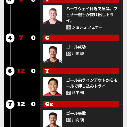
ハーフウェイ付近で展開。フ
ェナー選手が抜け出しトラ
イ。
ジョシュ フェナー
6
7
0
G
4
ゴール成功
川向 瑛
10
12
0
T
6
ゴール前ラインアウトからモ
ールで押し込みトライ
杉下 暢
7
12
0
Gx
7
ゴール失敗
川向 瑛
10