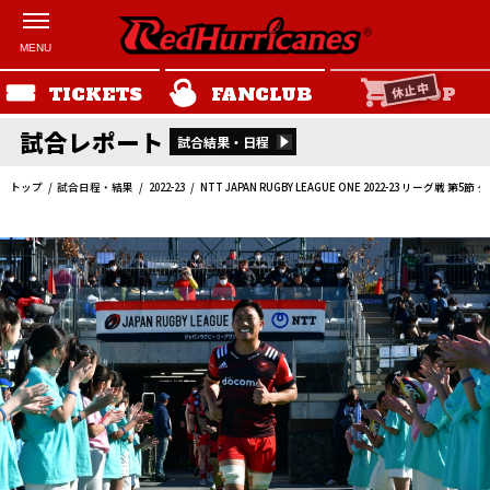
休止中
TICKETS
FANCLUB
SHOP
試合レポート
試合結果・日程
トップ
試合日程・結果
2022-23
NTT JAPAN RUGBY LEAGUE ONE 2022-23 リーグ