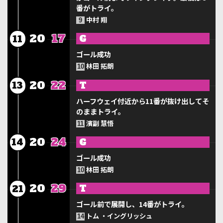
番がトライ。
中村 翔
9
20
17
G
11
ゴール成功
林田 拓朗
10
20
22
T
13
ハーフウェイ付近から11番が抜け出してそ
のままトライ。
濱副 慧悟
11
20
24
G
14
ゴール成功
林田 拓朗
10
20
29
T
21
ゴール前で展開し、14番がトライ。
トム ・イングリッシュ
14