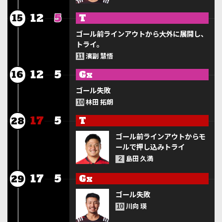
12
5
T
15
ゴール前ラインアウトから大外に展開し、
トライ。
濱副 慧悟
11
12
5
Gx
16
ゴール失敗
林田 拓朗
10
17
5
T
28
ゴール前ラインアウトからモ
ールで押し込みトライ
島田 久満
2
17
5
Gx
29
ゴール失敗
川向 瑛
10