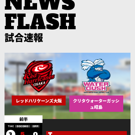
試合速報
レッドハリケーンズ大阪
クリタウォーターガッシ
ュ昭島
前半
5
0
T
3