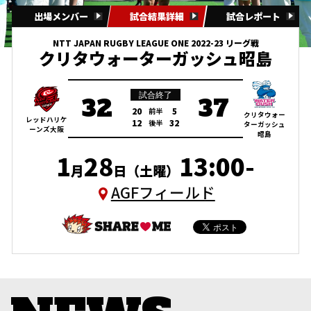
出場メンバー
試合結果詳細
試合レポート
NTT JAPAN RUGBY LEAGUE ONE 2022-23 リーグ戦
クリタウォーターガッシュ昭島
試合終了
32
37
20
5
前半
クリタウォー
レッドハリケ
12
32
後半
ターガッシュ
ーンズ大阪
昭島
1
28
13:00-
月
日（土曜）
AGFフィールド