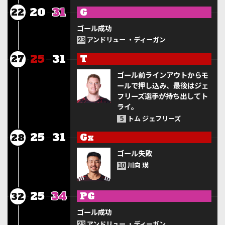
20
31
G
22
ゴール成功
アンドリュー ・ディーガン
23
25
31
T
27
ゴール前ラインアウトからモ
ールで押し込み、最後はジェ
フリーズ選手が持ち出してト
ライ。
トム ジェフリーズ
5
25
31
Gx
28
ゴール失敗
川向 瑛
10
25
34
PG
32
ゴール成功
アンドリュー ・ディーガン
23