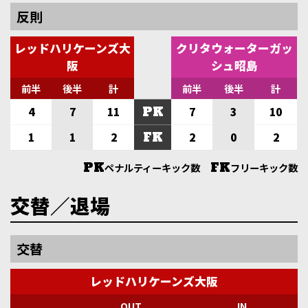
反則
レッドハリケーンズ大
クリタウォーターガッ
阪
シュ昭島
前半
後半
計
前半
後半
計
PK
4
7
11
7
3
10
FK
1
1
2
2
0
2
PK
FK
ペナルティーキック数
フリーキック数
交替／退場
交替
レッドハリケーンズ大阪
OUT
IN