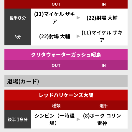
OUT
IN
(11)マイケル ザキ
0
(22)射場 大輔
後半
分
ア
(11)マイケル ザキ
(22)射場 大輔
3分
ア
クリタウォーターガッシュ昭島
OUT
IN
退場(カード)
レッドハリケーンズ大阪
種類
選手
シンビン（一時退
(8)ボーク コリン
19
後半
分
場）
雷神