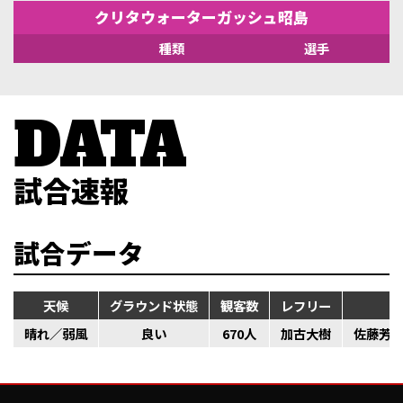
クリタウォーターガッシュ昭島
種類
選手
試合速報
試合データ
天候
グラウンド状態
観客数
レフリー
晴れ／弱風
良い
670人
加古大樹
佐藤芳