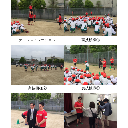
デモンストレーション
実技模様①
実技模様②
実技模様③