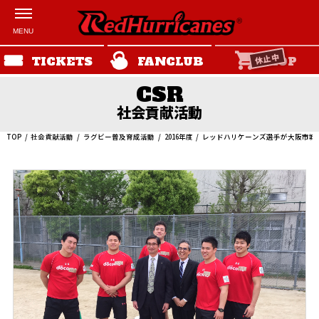
休止中
TICKETS
FANCLUB
SHOP
社会貢献活動
TOP
社会貢献活動
ラグビー普及育成活動
2016年度
レッドハリケーンズ選手が大阪市城